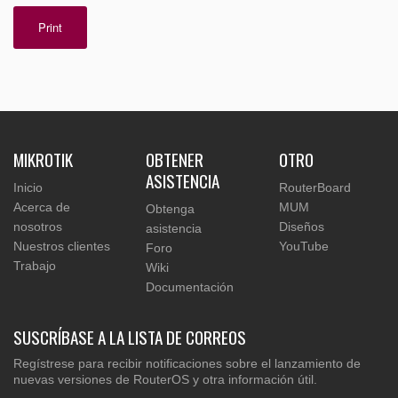
Print
MIKROTIK
OBTENER
OTRO
ASISTENCIA
Inicio
RouterBoard
Acerca de
MUM
Obtenga
nosotros
Diseños
asistencia
Nuestros clientes
YouTube
Foro
Trabajo
Wiki
Documentación
SUSCRÍBASE A LA LISTA DE CORREOS
Regístrese para recibir notificaciones sobre el lanzamiento de
nuevas versiones de RouterOS y otra información útil.