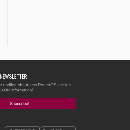
E NEWSLETTER
et notified about new RouterOS version
useful information!
Subscribe!