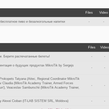
Files
Video
 бесплатное пиво и безалкогольные напитки
-
-
Files
Video
и. Берите распечатанные билеты!
-
-
нтация о будущих продуктах MikroTik by Sergejs
-
-
rokopets Tatyana (Aitec, Regional Coordinator MikroTik
v Claudia (MikroTik Academy Trainer, Armed Forces
-
-
Bun'), Veaceslav Samburschii (MikroTik Academy Trainer,
y Alexei Cioban (IT-LAB SISTEM SRL, Moldova)
-
-