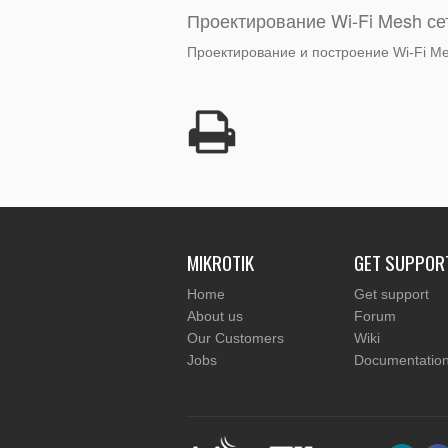
Проектирование Wi-Fi Mesh се
Проектирование и построение Wi-Fi Me
MIKROTIK
GET SUPPOR
Home
Get support
About us
Forum
Our Customers
Wiki
Jobs
Documentatio