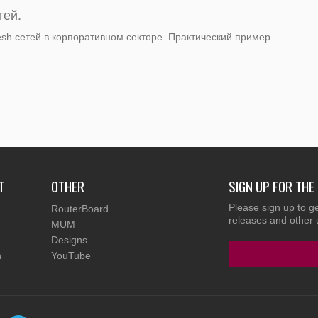
тей.
sh сетей в корпоративном секторе. Практический пример.
T
OTHER
SIGN UP FOR TH
Please sign up to g
RouterBoard
releases and other 
MUM
Designs
n
YouTube