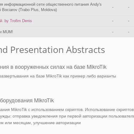
ия информационной сети общественного питания Andy's
-
-
i Bociarov (Trabo Plus, Moldova)
. by Trofim Denis
-
-
ии MUM!
-
-
nd Presentation Abstracts
ия в вооруженных силах на базе MikroTik
развертывания на базе MikroTik как пример либо варианты
борудования MikroTik
ания MikroTik с использованием скриптов. Использование скриптов
ужды: отправка уведомления при первой авторизации пользовател
ням или месяцам, улучшение авторизации