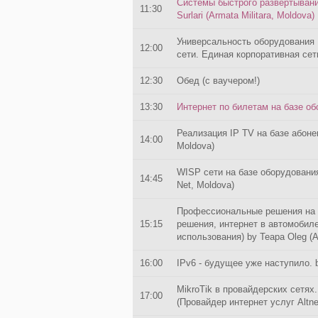
Системы быстрого развертывания
11:30
Surlari (Armata Militara, Moldova)
Универсальность оборудования 
12:00
сети. Единая корпоративная сеть
12:30
Обед (с ваучером!)
13:30
Интернет по билетам на базе обо
Реализация IP TV на базе абонент
14:00
Moldova)
WISP сети на базе оборудования
14:45
Net, Moldova)
Профессиональные решения на 
15:15
решения, интернет в автомобиле
использования) by Teapa Oleg (A
16:00
IPv6 - будущее уже наступило. 
MikroTik в провайдерских сетях.
17:00
(Провайдер интернет услуг Altne