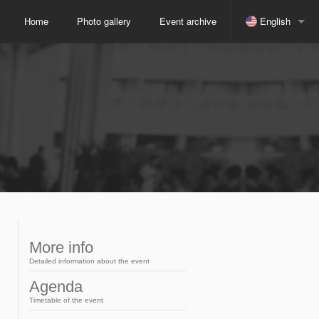
Home
Photo gallery
Event archive
English
Spanish
Indonesian
Japanese
Russian
Portuguese
More info
Detailed information about the event
Arabic
Agenda
Timetable of the event