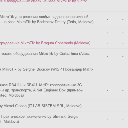
 в вооруженных силах на базе MikroTik by Victor
-
-
MikroTik для решения любых задач корпоративной
-
-
 на базе MikroTik by Bodencov Dmitry (Tetis, Moldova)
-
-
рудования MikroTik by Braguta Constantin (Moldova)
-
-
ского оборудования MikroTik by Ciolac Irina (Aitec,
-
-
 MikroTik by Serghei Bucicov (WISP Провайдер Matrix
-
-
базе RB411U и RB411UAHR: корпоративные 3G
 и др. транспорте, AiNet Engineer Box (примеры
-
-
itec, Moldova)
by Alexei Cioban (IT-LAB SISTEM SRL, Moldova)
-
-
 Практическое применение by Slivinski Sergiu
-
-
t, Moldova)