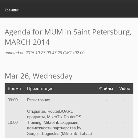
Тренинг
Agenda for MUM in Saint Petersburg,
MARCH 2014
updated on 2015-10-27 09:47:26 GMT+02:00
Mar 26, Wednesday
Время
Презентация
Файлы
Video
09:00
Регистрация
-
-
Открытие, RouterBOARD
продукты, MikroTik RouterOS,
10:00
Training, MikroTik академия,
-
-
возможности партнерства by
Sergejs Boginskis (MikroTik, Latvia)