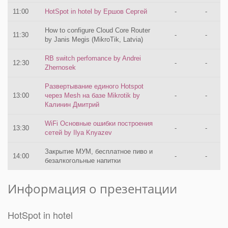
11:00
HotSpot in hotel by Ершов Сергей
-
-
How to configure Cloud Core Router
11:30
-
-
by Janis Megis (MikroTik, Latvia)
RB switch perfomance by Andrei
12:30
-
-
Zhernosek
Развертывание единого Hotspot
13:00
через Mesh на базе Mikrotik by
-
-
Калинин Дмитрий
WiFi Основные ошибки построения
13:30
-
-
сетей by Ilya Knyazev
Закрытие МУМ, бесплатное пиво и
14:00
-
-
безалкогольные напитки
Информация о презентации
HotSpot in hotel