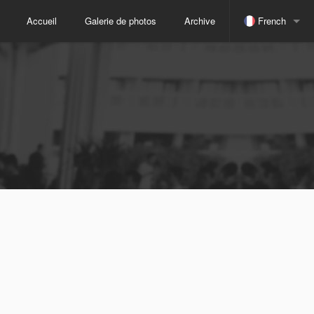
Accueil
Galerie de photos
Archive
French
espagnol
indonésien
anglais
Japonais
russe
chinois