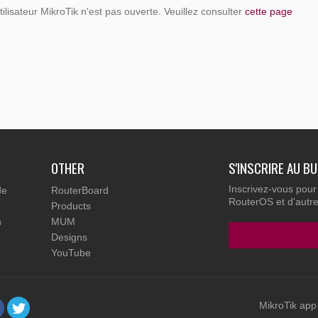
tilisateur MikroTik n'est pas ouverte. Veuillez consulter
cette page
OTHER
S'INSCRIRE AU B
Inscrivez-vous pour
de
RouterBoard
RouterOS et d'autres
Products
n
MUM
Designs
YouTube
MikroTik app