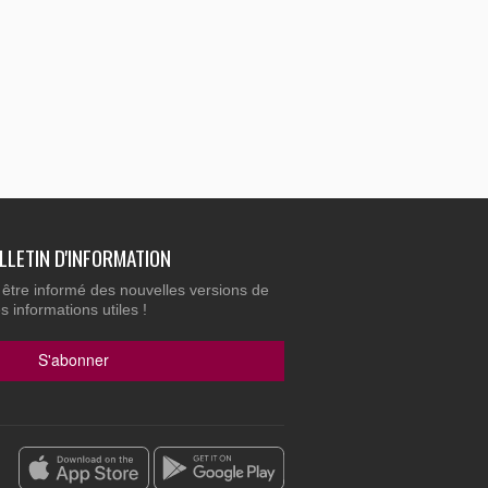
portugais
ukrainien
Arabic
ULLETIN D'INFORMATION
 être informé des nouvelles versions de
 informations utiles !
S'abonner