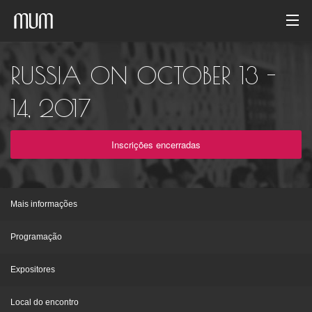
Início
RUSSIA ON OCTOBER 13 -
Galeria de fotos
14, 2017
Arquivo de evento
Inscrições encerradas
Português
Mais informações
Programação
Expositores
Local do encontro