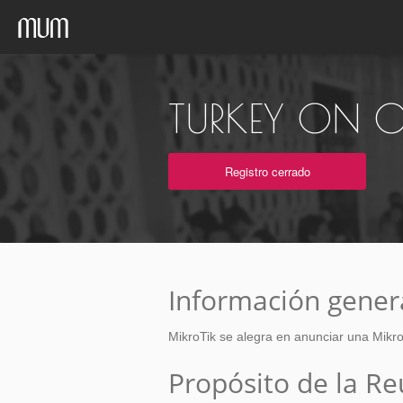
TURKEY ON O
Registro cerrado
Información gener
MikroTik se alegra en anunciar una Mikro
Propósito de la R