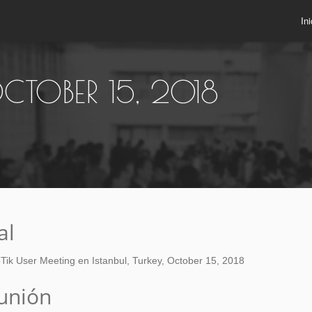
Ini
CTOBER 15, 2018
al
Tik User Meeting en Istanbul, Turkey, October 15, 2018
eunión