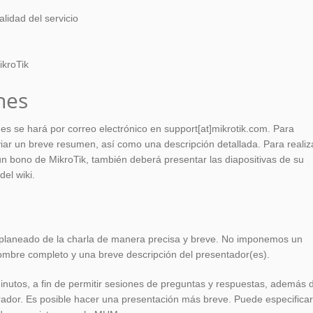
lidad del servicio
ikroTik
nes
nes se hará por correo electrónico en support[at]mikrotik.com. Para
viar un breve resumen, así como una descripción detallada. Para realiz
un bono de MikroTik, también deberá presentar las diapositivas de su
del wiki.
planeado de la charla de manera precisa y breve. No imponemos un
 nombre completo y una breve descripción del presentador(es).
nutos, a fin de permitir sesiones de preguntas y respuestas, además 
orador. Es posible hacer una presentación más breve. Puede especificar