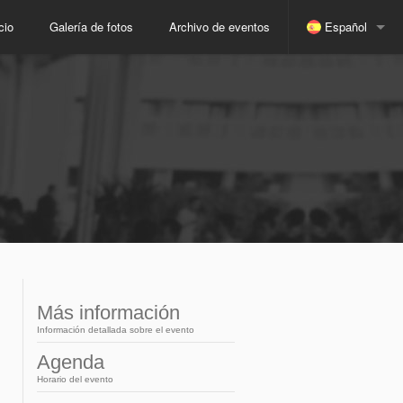
cio
Galería de fotos
Archivo de eventos
Español
Indonesio
Japonés
Ruso
Inglés
Portugués
Más información
Información detallada sobre el evento
Arabic
Agenda
Horario del evento