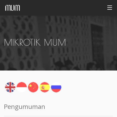
Beranda
Galeri foto
MIKROTIK MUM
Arsip
Indonesia
Pengumuman