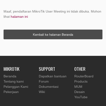
Maaf, pendaftaran MikroTik User Meeting ini tidak dibuka. Mohon
lihat
halaman ini
Kembali ke halaman Beranda
MIKROTIK
SUPPORT
OTHER
Beranda
Dapatkan bantuan
RouterBoard
Tentang kami
Forum
Products
Pelanggan Kami
Dokumentasi
MUM
Pekerjaan
Wiki
Desain
YouTube