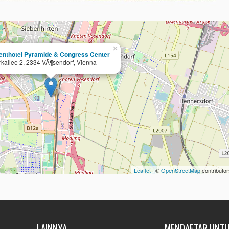
×
enthotel Pyramide & Congress Center
rkallee 2, 2334 VÃ¶sendorf, Vienna
Leaflet
| ©
OpenStreetMap
contributor
LAINNYA
MENDAFTAR UNTU