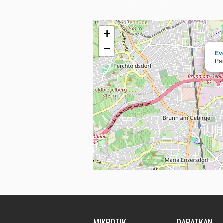
+
−
Ev
Pa
MIKROTIK
DAPATKAN