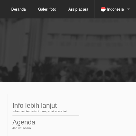
Beranda
Galeri foto
Arsip acara
Indonesia
Spanyol
Jepang
Rusia
Inggris
Portugis
Info lebih lanjut
Informasi terperinci mengenai acara ini
Arabic
Agenda
Jadwal acara