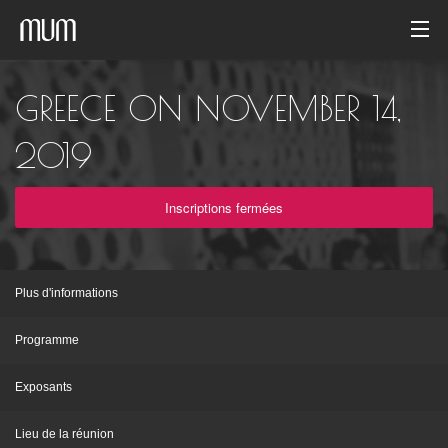
Accueil
GREECE ON NOVEMBER 14,
Galerie de photos
2019
Archives des événements
Inscriptions fermées
French
Plus d'informations
Programme
Exposants
Lieu de la réunion