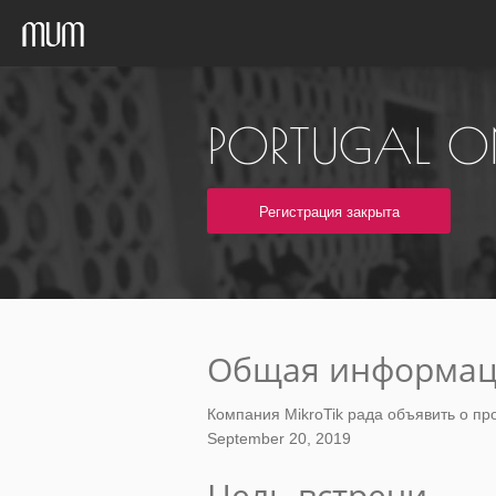
PORTUGAL ON
Регистрация закрыта
Общая информа
Компания MikroTik рада объявить о пров
September 20, 2019
Цель встречи