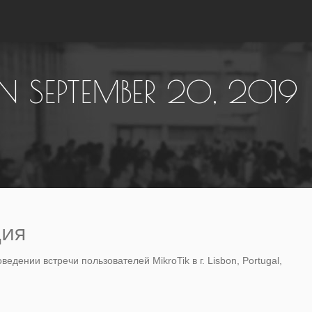
 SEPTEMBER 20, 2019
ция
едении встречи пользователей MikroTik в г. Lisbon, Portugal,