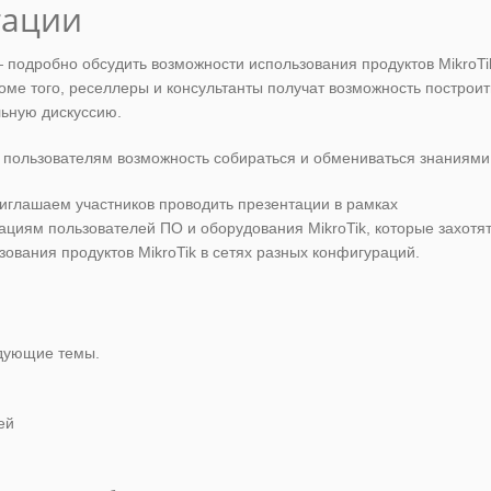
тации
 подробно обсудить возможности использования продуктов MikroTi
оме того, реселлеры и консультанты получат возможность построит
льную дискуссию.
ая пользователям возможность собираться и обмениваться знаниями
глашаем участников проводить презентации в рамках
циям пользователей ПО и оборудования MikroTik, которые захотя
ования продуктов MikroTik в сетях разных конфигураций.
дующие темы.
ей