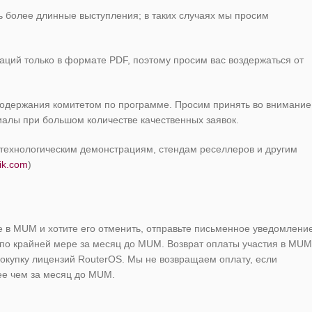
 более длинные выступления; в таких случаях мы просим
аций только в формате PDF, поэтому просим вас воздержаться от
одержания комитетом по программе. Просим принять во внимание
иалы при большом количестве качественных заявок.
технологическим демонстрациям, стендам реселлеров и другим
ik.com
)
ие в MUM и хотите его отменить, отправьте письменное уведомлени
m по крайней мере за месяц до MUM. Возврат оплаты участия в MUM
покупку лицензий RouterOS. Мы не возвращаем оплату, если
ее чем за месяц до MUM.