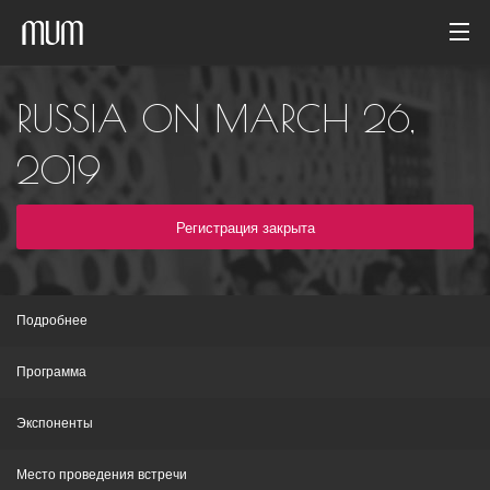
Домой
RUSSIA ON MARCH 26,
Фотогалерея
2019
Архив событий
Регистрация закрыта
Русский
Подробнее
Программа
Экспоненты
Место проведения встречи