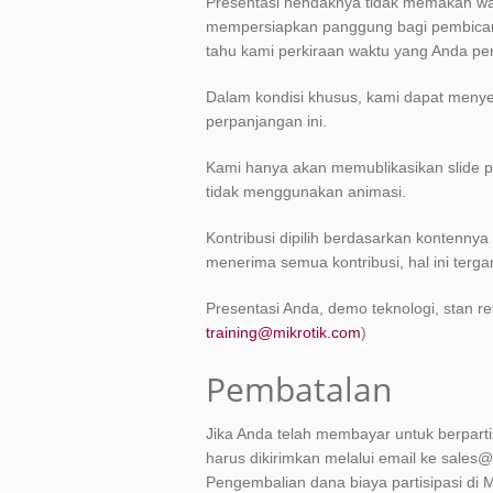
Presentasi hendaknya tidak memakan wak
mempersiapkan panggung bagi pembicara 
tahu kami perkiraan waktu yang Anda p
Dalam kondisi khusus, kami dapat menyet
perpanjangan ini.
Kami hanya akan memublikasikan slide p
tidak menggunakan animasi.
Kontribusi dipilih berdasarkan kontenny
menerima semua kontribusi, hal ini terga
Presentasi Anda, demo teknologi, stan res
training@mikrotik.com
)
Pembatalan
Jika Anda telah membayar untuk berpart
harus dikirimkan melalui email ke sale
Pengembalian dana biaya partisipasi di 