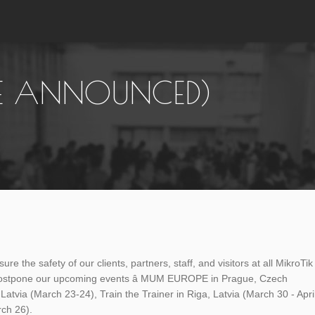
BE ANNOUNCED)
e the safety of our clients, partners, staff, and visitors at all MikroTik
 postpone our upcoming events â MUM EUROPE in Prague, Czech
tvia (March 23-24), Train the Trainer in Riga, Latvia (March 30 - Apri
rch 26).