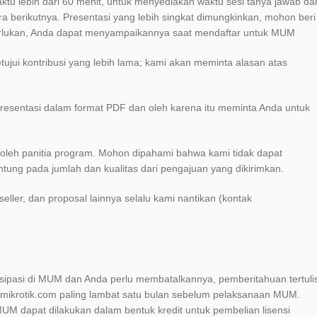
tu lebih dari 60 menit, untuk menyediakan waktu sesi tanya jawab da
berikutnya. Presentasi yang lebih singkat dimungkinkan, mohon beri
erlukan, Anda dapat menyampaikannya saat mendaftar untuk MUM
ujui kontribusi yang lebih lama; kami akan meminta alasan atas
resentasi dalam format PDF dan oleh karena itu meminta Anda untuk
a oleh panitia program. Mohon dipahami bahwa kami tidak dapat
ntung pada jumlah dan kualitas dari pengajuan yang dikirimkan.
eller, dan proposal lainnya selalu kami nantikan (kontak
isipasi di MUM dan Anda perlu membatalkannya, pemberitahuan tertuli
s@mikrotik.com paling lambat satu bulan sebelum pelaksanaan MUM.
MUM dapat dilakukan dalam bentuk kredit untuk pembelian lisensi