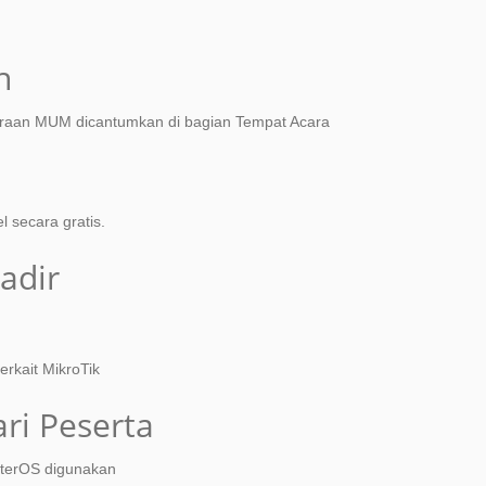
n
araan MUM dicantumkan di bagian Tempat Acara
 secara gratis.
adir
rkait MikroTik
ri Peserta
terOS digunakan