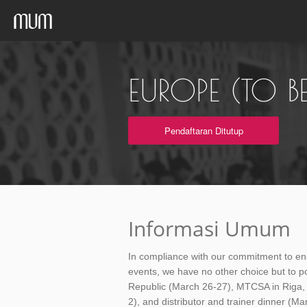
EUROPE (TO 
Pendaftaran Ditutup
Informasi Umum
In compliance with our commitment to ensur
events, we have no other choice but to
Republic (March 26-27), MTCSA in Riga, La
2), and distributor and trainer dinner (Ma