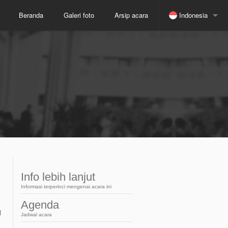
Beranda
Galeri foto
Arsip acara
Indonesia
Spanyol
Jepang
Rusia
Inggris
Portugis
Info lebih lanjut
Informasi terperinci mengenai acara ini
Arabic
Agenda
l
Jadwal acara