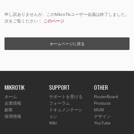
申し訳ありませんが、このMikroTikユーザー会議は終了しました。
次をご覧ください：
このページ
ホームページに戻る
MIKROTIK
SUPPORT
OTHER
ホーム
サポートを受ける
RouterBoard
企業情報
フォーラム
Products
顧客
ドキュメンテーシ
MUM
採用情報
ョン
デザイン
Wiki
YouTube