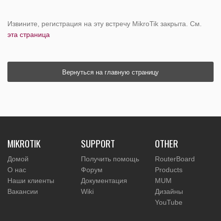
Извините, регистрация на эту встречу MikroTik закрыта. См.
эта страница
Вернуться на главную страницу
MIKROTIK
SUPPORT
OTHER
Домой
Получить помощь
RouterBoard
О нас
Форум
Products
Наши клиенты
Документация
MUM
Вакансии
Wiki
Дизайны
YouTube