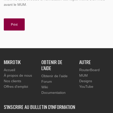
avant le MUM.
Print
MIKROTIK
OBTENIR DE
AUTRE
L'AIDE
Accueil
RouterBoard
À propos de nous
MUM
Obtenir de l'aide
Nos clients
Designs
Forum
Offres d'emploi
YouTube
Wiki
Documentation
S'INSCRIRE AU BULLETIN D'INFORMATION