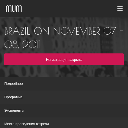
Домой
BRAZIL ON NOVEMBER 07 -
Фотогалерея
08, 2011
Архив событий
Регистрация закрыта
Русский
Подробнее
Программа
Экспоненты
Место проведения встречи