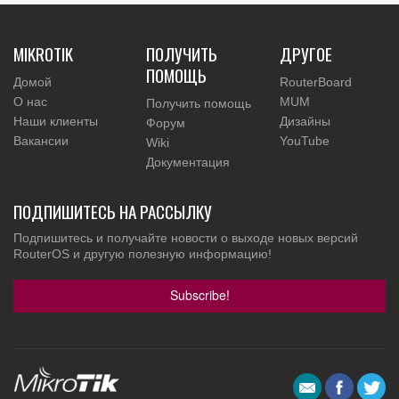
MIKROTIK
ПОЛУЧИТЬ
ДРУГОЕ
ПОМОЩЬ
Домой
RouterBoard
О нас
MUM
Получить помощь
Наши клиенты
Дизайны
Форум
Вакансии
YouTube
Wiki
Документация
ПОДПИШИТЕСЬ НА РАССЫЛКУ
Подпишитесь и получайте новости о выходе новых версий
RouterOS и другую полезную информацию!
Subscribe!