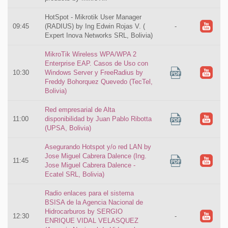
HotSpot - Mikrotik User Manager
09:45
(RADIUS) by Ing Edwin Rojas V. (
-
Expert Inova Networks SRL, Bolivia)
MikroTik Wireless WPA/WPA 2
Enterprise EAP. Casos de Uso con
10:30
Windows Server y FreeRadius by
Freddy Bohorquez Quevedo (TecTel,
Bolivia)
Red empresarial de Alta
11:00
disponibilidad by Juan Pablo Ribotta
(UPSA, Bolivia)
Asegurando Hotspot y/o red LAN by
Jose Miguel Cabrera Dalence (Ing.
11:45
Jose Miguel Cabrera Dalence -
Ecatel SRL, Bolivia)
Radio enlaces para el sistema
BSISA de la Agencia Nacional de
Hidrocarburos by SERGIO
12:30
-
ENRIQUE VIDAL VELASQUEZ