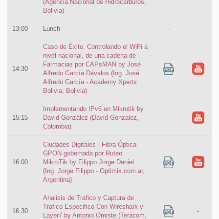
(Agencia Nacional de Hidrocarburos,
Bolivia)
13:00
Lunch
-
-
Caso de Éxito. Controlando el WiFi a
nivel nacional, de una cadena de
Farmacias por CAPsMAN by José
14:30
Alfredo García Dávalos (Ing. José
Alfredo García - Academy Xperts
Bolivia, Bolivia)
Implementando IPv6 en Mikrotik by
15:15
David González (David Gonzalez,
-
Colombia)
Ciudades Digitales - Fibra Óptica
GPON gobernada por Ruteo
16:00
MikroTik by Filippo Jorge Daniel
(Ing. Jorge Filippo - Optimix.com.ar,
Argentina)
Analisis de Trafico y Captura de
Trafico Especifico Con Wireshark y
16:30
-
Layer7 by Antonio Omiste (Teracom,