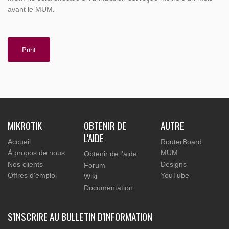
avant le MUM.
Print
MIKROTIK
OBTENIR DE
AUTRE
L'AIDE
Accueil
RouterBoard
À propos de nous
MUM
Obtenir de l'aide
Nos clients
Designs
Forum
Offres d'emploi
YouTube
Wiki
Documentation
S'INSCRIRE AU BULLETIN D'INFORMATION