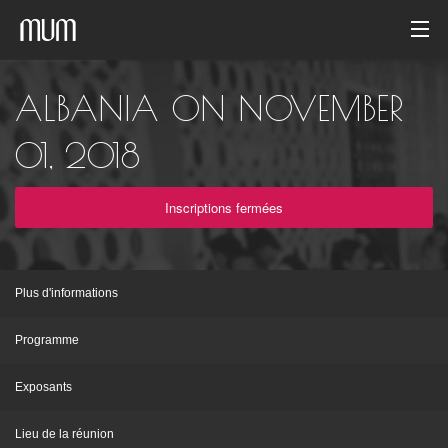
Accueil
ALBANIA ON NOVEMBER
Galerie de photos
01, 2018
Archives des événements
Inscriptions fermées
French
Plus d'informations
Programme
Exposants
Lieu de la réunion