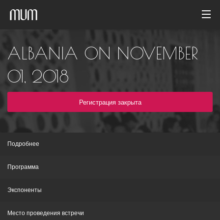
Домой
ALBANIA ON NOVEMBER
Фотогалерея
01, 2018
Архив событий
Регистрация закрыта
Русский
Подробнее
Программа
Экспоненты
Место проведения встречи