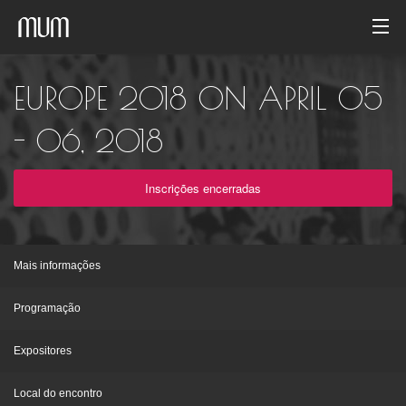
Início
EUROPE 2018 ON APRIL 05
Galeria de fotos
- 06, 2018
Arquivo de evento
Inscrições encerradas
Português
Mais informações
Programação
Expositores
Local do encontro