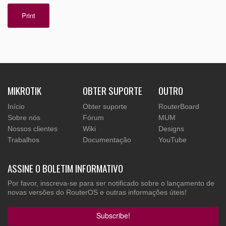
Print
MIKROTIK
OBTER SUPORTE
OUTRO
Início
Obter suporte
RouterBoard
Sobre nós
Fórum
MUM
Nossos clientes
Wiki
Designs
Trabalhos
Documentação
YouTube
ASSINE O BOLETIM INFORMATIVO
Por favor, inscreva-se para ser notificado sobre o lançamento de
novas versões do RouterOS e outras informações úteis!
Subscribe!