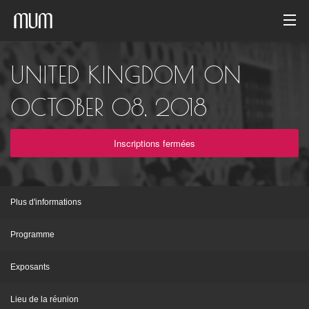
Accueil
UNITED KINGDOM ON
Galerie de photos
OCTOBER 08, 2018
Archives des événements
Inscriptions fermées
French
Plus d'informations
Programme
Exposants
Lieu de la réunion