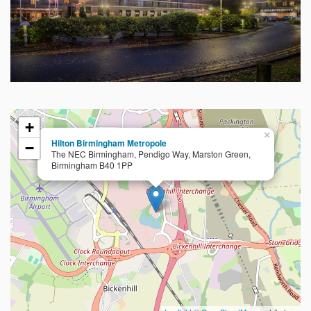
+
×
Hilton Birmingham Metropole
−
The NEC Birmingham, Pendigo Way, Marston Green,
Birmingham B40 1PP