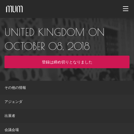
ホーム
UNITED KINGDOM ON
フォトギャラリー
OCTOBER 08, 2018
イベントアーカイブ
登録は締め切りとなりました
日本語
その他の情報
アジェンダ
出展者
会議会場