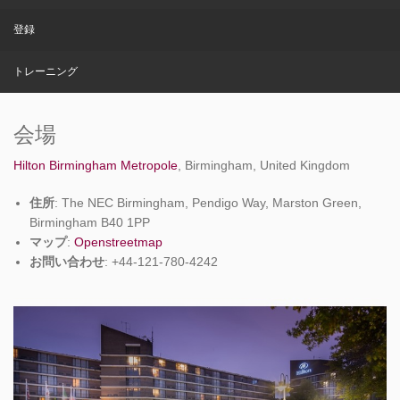
登録
トレーニング
会場
Hilton Birmingham Metropole
, Birmingham, United Kingdom
住所
: The NEC Birmingham, Pendigo Way, Marston Green,
Birmingham B40 1PP
マップ
:
Openstreetmap
お問い合わせ
: +44-121-780-4242