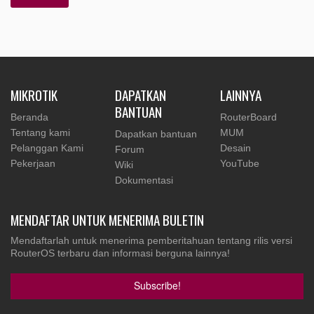
MIKROTIK
DAPATKAN
LAINNYA
BANTUAN
Beranda
RouterBoard
Tentang kami
MUM
Dapatkan bantuan
Pelanggan Kami
Desain
Forum
Pekerjaan
YouTube
Wiki
Dokumentasi
MENDAFTAR UNTUK MENERIMA BULETIN
Mendaftarlah untuk menerima pemberitahuan tentang rilis versi
RouterOS terbaru dan informasi berguna lainnya!
Subscribe!