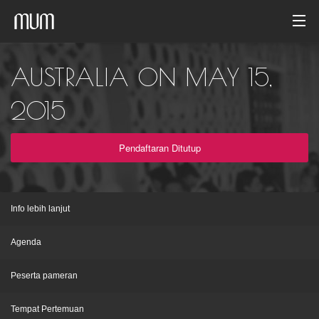
Beranda
AUSTRALIA ON MAY 15,
Galeri foto
2015
Arsip acara
Pendaftaran Ditutup
Indonesia
Info lebih lanjut
Agenda
Peserta pameran
Tempat Pertemuan