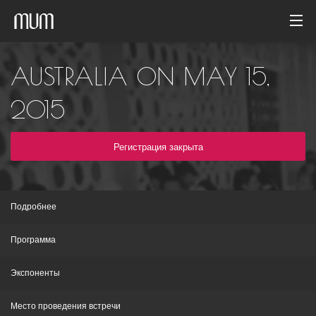
Домой
AUSTRALIA ON MAY 15,
Фотогалерея
2015
Архив событий
Регистрация закрыта
Русский
Подробнее
Программа
Экспоненты
Место проведения встречи